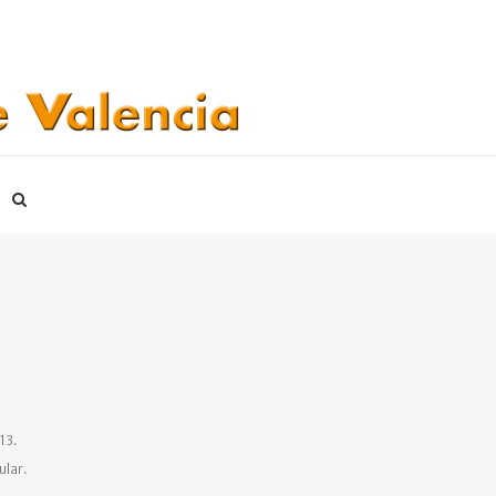
13.
ular.