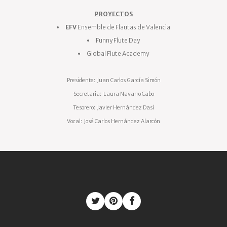
PROYECTOS
EFV
Ensemble de Flautas de Valencia
Funny Flute Day
Global Flute Academy
Presidente: Juan Carlos García Simón
Secretaria: Laura Navarro Cabo
Tesorero: Javier Hernández Dasí
Vocal: José Carlos Hernández Alarcón