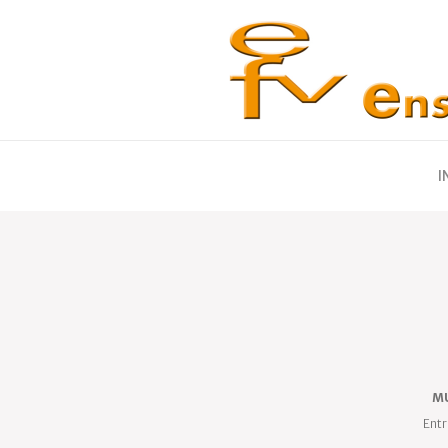
I
MU
Entr